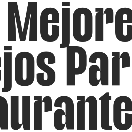
 Mejor
jos Par
aurante