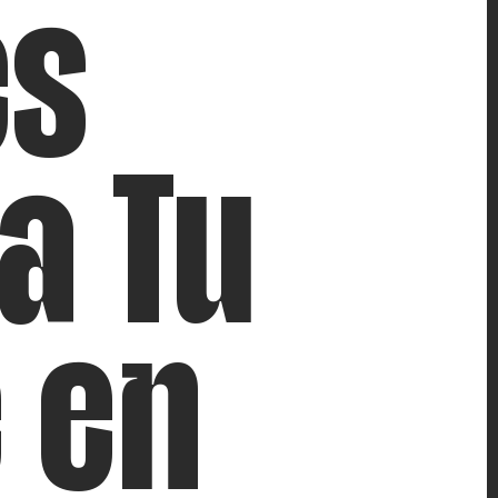
es
a Tu
 en