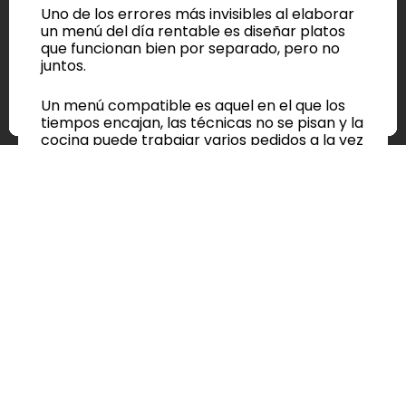
Uno de los errores más invisibles al elaborar
un menú del día rentable es diseñar platos
que funcionan bien por separado, pero no
juntos.
Un menú compatible es aquel en el que los
tiempos encajan, las técnicas no se pisan y la
cocina puede trabajar varios pedidos a la vez
sin saturarse.
Por ejemplo, juntar varios platos que
dependen de fritura puede colapsar una
partida. Lo mismo ocurre si varias
elaboraciones requieren horno o mucho
emplatado al momento.
El problema no es el plato, es la
combinación.
Qué Tipo de Platos
Funcionan de Verdad