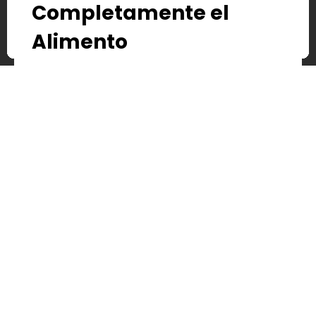
Completamente el
Alimento
Para que la fritura sea uniforme, el alimento
debe estar
completamente cubierto de
aceite
.
Si el aceite no cubre el producto:
Se cocinará de forma irregular
y
absorberá más grasa.
Tardarás el doble de tiempo
porque
tendrás que voltearlo manualmente.
Consejo:
Usa
suficiente aceite
para
garantizar una cocción rápida y homogénea.