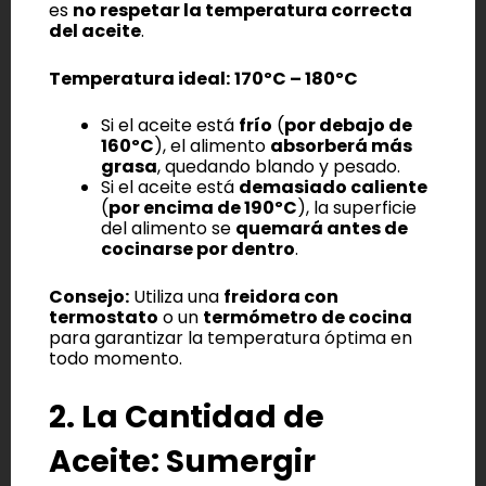
es
no respetar la temperatura correcta
del aceite
.
Temperatura ideal:
170ºC – 180ºC
Si el aceite está
frío
(
por debajo de
160ºC
), el alimento
absorberá más
grasa
, quedando blando y pesado.
Si el aceite está
demasiado caliente
(
por encima de 190ºC
), la superficie
del alimento se
quemará antes de
cocinarse por dentro
.
Consejo:
Utiliza una
freidora con
termostato
o un
termómetro de cocina
para garantizar la temperatura óptima en
todo momento.
2. La Cantidad de
Aceite: Sumergir