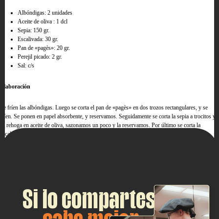
Albóndigas: 2 unidades
Aceite de oliva : 1 dcl
Sepia: 150 gr.
Escalivada: 30 gr.
Pan de «pagès»: 20 gr.
Perejil picado: 2 gr.
Sal: c/s
Elaboración
Se fríen las albóndigas. Luego se corta el pan de «pagès» en dos trozos rectangulares, y se
fríen. Se ponen en papel absorbente, y reservamos. Seguidamente se corta la sepia a trocitos y
se rehoga en aceite de oliva, sazonamos un poco y la reservamos. Por último se corta la
escalivada en tiras, se sazona y añadimos perejil picado.
Montaje de la tapa: poner la base de pan rectangular, luego la escalivada, después la sepia y por
último la albóndiga decorada con perejil picado.
Si lo compartes,