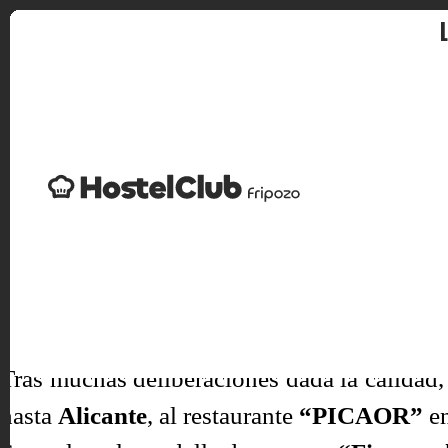
¡Hemos hecho historia con el
III CONCU
calidad y originalidad de las tapas recibidas.
Nos sentimos afortunados de contar con co
FRIPOZO.
Tras muchas deliberaciones dada la calidad,
hasta
Alicante
, al restaurante
“PICAOR”
en