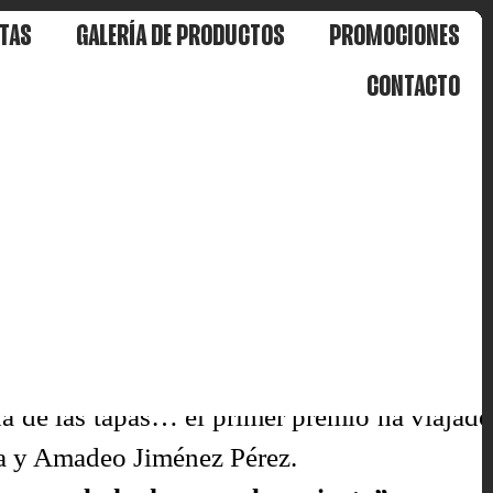
TAS
GALERÍA DE PRODUCTOS
PROMOCIONES
CONTACTO
 contentos por la gran participación y por l
mportante que estáis realizando a la marca
na de las tapas… el primer premio ha viajado
ía y Amadeo Jiménez Pérez.