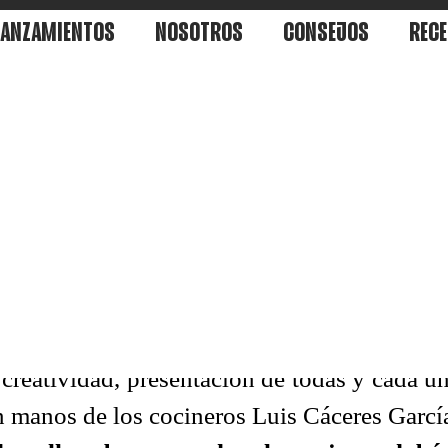
LANZAMIENTOS
NOSOTROS
CONSEJOS
RECE
RSO COCINERO FRIPOZO
!, estamos muy
cineros de vuestra talla y el aporte tan i
 creatividad, presentación de todas y cada u
 manos de los cocineros Luis Cáceres Garc