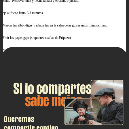
el caldo. Remover bien y hecha la nata y el cilantro picado,
Deja al fuego lento 2-3 minutos.
2/Marcar las albóndigas y añadir las en la salsa dejar guisar unos minutos mas.
3/Freír las papas gajo (si quieres usa las de Fripozo)
4/Monta el plato con dos albóndigas en su salsa, dos papas gajo ,una cuchara de arándonos
roras
Decora con hojitas de cilantro.
Si lo compartes,
sabe mejor
Queremos
compartir contigo