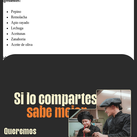
Ingredientes:
Pepino
Remolacha
Apio rayado
Lechuga
Aceitunas
Zanahoria
Aceite de oliva
Elaboración:
Disponer en un plato las albóndigas y poner un poco de apio encima de cada albóndiga,
acompañar con la verdura y terminar aliñando con aceite de oliva.
Si lo compartes,
sabe mejor
Queremos