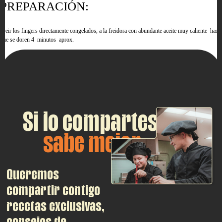
PREPARACIÓN:
Freir los fingers directamente congelados, a la freidora con abundante aceite muy caliente hasta
que se doren 4 minutos aprox.
Repartir la ensalada mezclum por el plato, colocar los fingers.
Y por ultimo darle un toque de vinagre balsámico y miel de caña.
Si lo compartes,
sabe mejor
Queremos
compartir contigo
recetas exclusivas,
consejos de